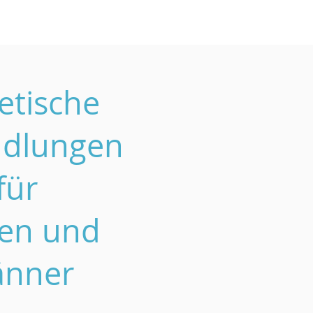
etische
dlungen
für
en und
nner