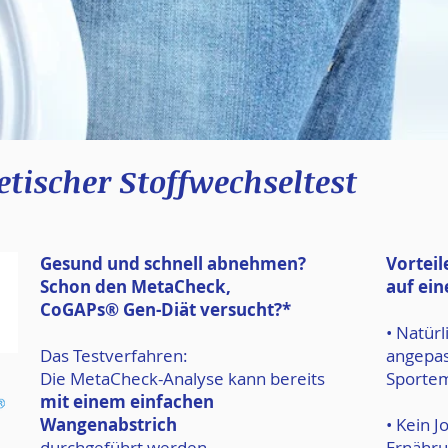
tischer Stoffwechseltest
Gesund und schnell abnehmen?
Vortei
Schon den MetaCheck,
auf ein
CoGAPs® Gen-Diät versucht?*
• Natür
Das Testverfahren:
angepas
Die MetaCheck-Analyse kann bereits
Sporte
mit einem einfachen
Wangenabstrich
• Kein J
durchgeführt werden.
Ernähru