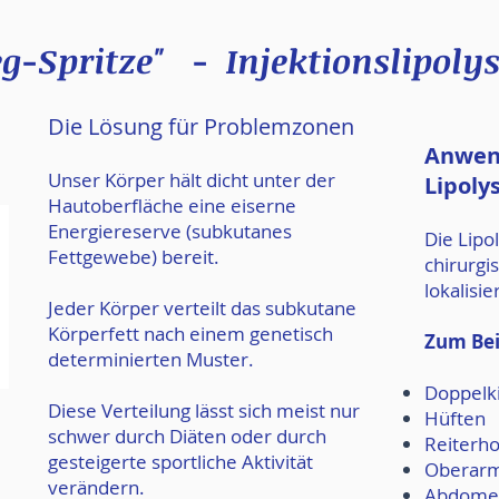
weg-Spritze" -
Injektionslipoly
Die Lösung für Problemzonen
Anwen
Unser Körper hält dicht unter der
Lipoly
Hautoberfläche eine eiserne
Energiereserve (subkutanes
Die Lipo
Fettgewebe) bereit.
chirurgi
lokalisi
Jeder Körper verteilt das subkutane
Körperfett nach einem genetisch
Zum Bei
determinierten Muster.
Doppelk
Diese Verteilung lässt sich meist nur
Hüften
schwer durch Diäten oder durch
Reiterh
gesteigerte sportliche Aktivität
Oberar
verändern.
Abdomen