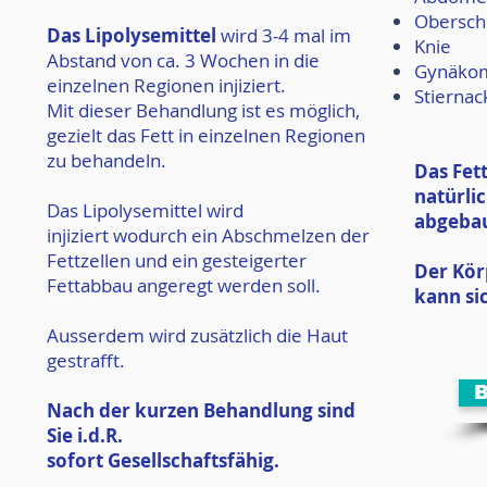
Obersch
Das Lipolysemittel
wird 3-4 mal im
Knie
Abstand von ca. 3 Wochen in die
Gynäkom
einzelnen Regionen injiziert.
Stiernac
Mit dieser Behandlung ist es möglich,
gezielt das Fett in einzelnen Regionen
zu behandeln.
Das Fet
natürli
Das Lipolysemittel wird
abgeba
injiziert
wodurch ein Abschmelzen der
Fettzellen und ein gesteigerter
Der Kör
Fettabbau angeregt werden soll.
kann si
Ausserdem wird zusätzlich die Haut
gestrafft.
B
Nach der kurzen Behandlung sind
Sie i.d.R.
sofort Gesellschaftsfähig.