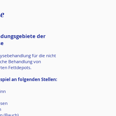
se
dungsgebiete der
se
lysebehandlung für die nicht
sche Behandlung von
erten Fettdepots.
spiel an folgenden Stellen:
inn
osen
m
 (Bauch)