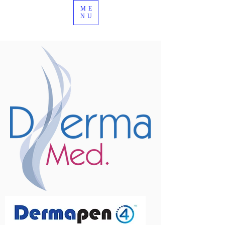
ME
NU