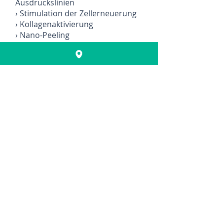
Ausdruckslinien
› Stimulation der Zellerneuerung
› Kollagenaktivierung
› Nano-Peeling
› Anti-Cellulite-Behandlungen
› Dehnungsstreifenbehandlungen
› Behandlung der Augenpartie
› Haarwuchsstimulation
Die Behandlung umfasst:
Beratung , Reinigung,
Betäubungscreme, erneute
Reinigung und Desinfektion,
individuelles Behandlungsserum,
Microneedling, Peeling, Maske, Post
procedure Creme.
Kosten: ab € 160.- Dauer: ca. 60
Minuten